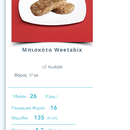
Μπισκότα Weetabix
x2 τεμάχια
Βάρος:
37 γρ.
26
Υδατάν.
(Γραμ.)
16
Γλυκαιμικό Φορτίο
135
Θερμίδες
(kcals)