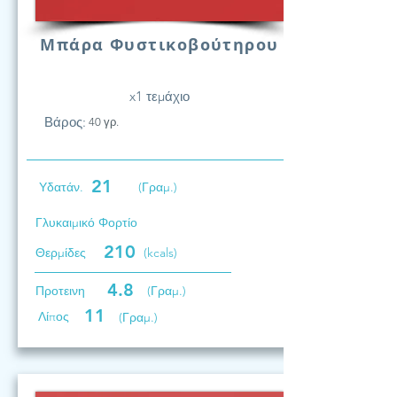
Μπάρα Φυστικοβούτηρου
x1 τεμάχιο
Βάρος:
40 γρ.
21
Υδατάν.
(Γραμ.)
Γλυκαιμικό Φορτίο
210
Θερμίδες
(kcals)
4.8
Προτεινη
(Γραμ.)
11
Λίπος
(Γραμ.)