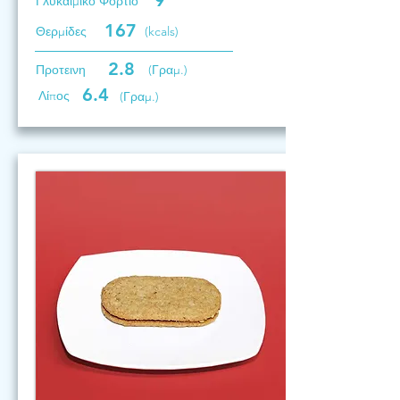
9
Γλυκαιμικό Φορτίο
167
Θερμίδες
(kcals)
2.8
Προτεινη
(Γραμ.)
6.4
Λίπος
(Γραμ.)