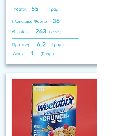
55
Υδατάν.
(Γραμ.)
36
Γλυκαιμικό Φορτίο
263
Θερμίδες
(kcals)
6.2
Προτεινη
(Γραμ.)
1
Λίπος
(Γραμ.)