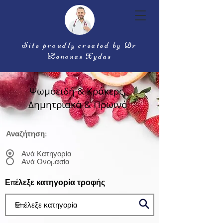
Site proudly created by Dr
Zenonas Xydas
Ψωμοειδή & Κράκερς,
Δημητριακά & Πρωινό
Αναζήτηση:
Ανά Κατηγορία
Ανά Ονομασία
Επέλεξε κατηγορία τροφής