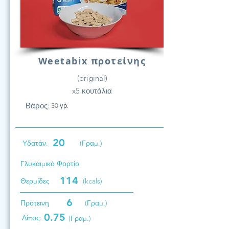
Weetabix προτείνης
(original)
x5 κουτάλια
Βάρος:
30 γρ.
20
Υδατάν.
(Γραμ.)
Γλυκαιμικό Φορτίο
114
Θερμίδες
(kcals)
6
Προτεινη
(Γραμ.)
0.75
Λίπος
(Γραμ.)