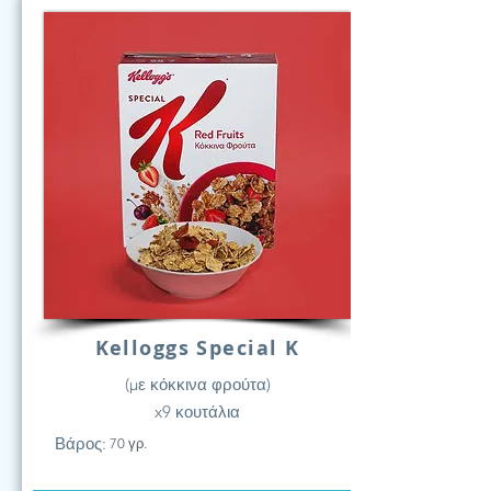
Kelloggs Special K
(με κόκκινα φρούτα)
x9 κουτάλια
Βάρος:
70 γρ.