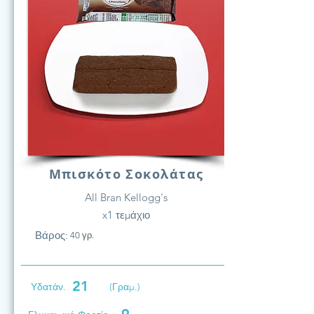
Μπισκότο Σοκολάτας
All Bran Kellogg's
x1 τεμάχιο
Βάρος:
40 γρ.
21
Υδατάν.
(Γραμ.)