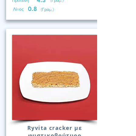
4.3
Προτεινη
(Γραμ.)
0.8
Λίπος
(Γραμ.)
Ryvita cracker με
φυστικοβούτυρο