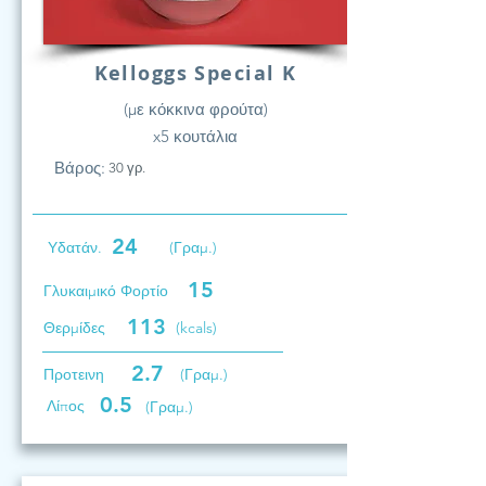
Kelloggs Special K
(με κόκκινα φρούτα)
x5 κουτάλια
Βάρος:
30 γρ.
24
Υδατάν.
(Γραμ.)
15
Γλυκαιμικό Φορτίο
113
Θερμίδες
(kcals)
2.7
Προτεινη
(Γραμ.)
0.5
Λίπος
(Γραμ.)