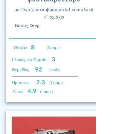
με 25γρ φυστικοβούτυρο (x1 κουταλάκι)
x1 τεμάχιο
Βάρος:
36 γρ.
8
Υδατάν.
(Γραμ.)
3
Γλυκαιμικό Φορτίο
92
Θερμίδες
(kcals)
2.3
Προτεινη
(Γραμ.)
4.9
Λίπος
(Γραμ.)