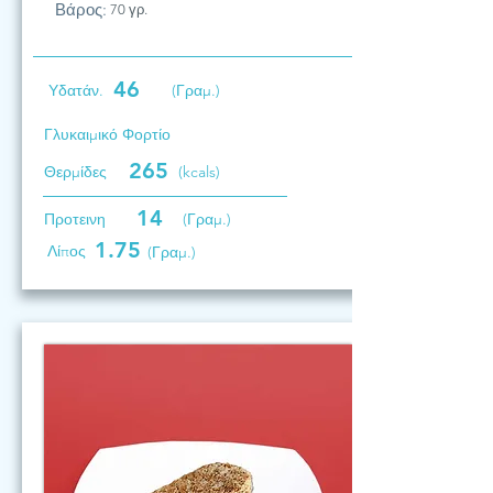
Βάρος:
70 γρ.
46
Υδατάν.
(Γραμ.)
Γλυκαιμικό Φορτίο
265
Θερμίδες
(kcals)
14
Προτεινη
(Γραμ.)
1.75
Λίπος
(Γραμ.)